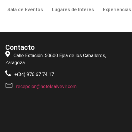
Sala de Eventos
Lugares de Interés
Experiencias
Contacto
Calle Estación, 50600 Ejea de los Caballeros,
Zaragoza
+(34) 976 67 74 17
Las habitaciones super bien y la ubicación
Una
recepcion@hotelsalvevir.com
inmejorable
cóm
úni
de 
rec
Lee
Nerio Ramos
hace 8 meses