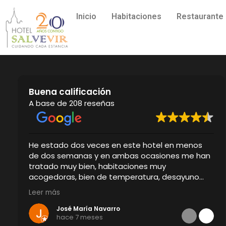
Inicio
Habitaciones
Restaurante
Buena calificación
A base de 208 reseñas
He estado dos veces en este hotel en menos
de dos semanas y en ambas ocasiones me han
tratado muy bien, habitaciones muy
acogedoras, bien de temperatura, desayuno
perfecto incluyendo tortilla de patatas casera y
Leer más
próximo a las zonas de interés de Ejea.
José María Navarro
hace 7 meses