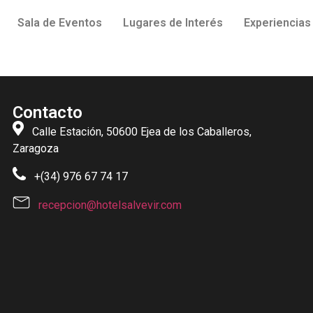
Sala de Eventos
Lugares de Interés
Experiencias
Contacto
Calle Estación, 50600 Ejea de los Caballeros,
Zaragoza
+(34) 976 67 74 17
Las habitaciones super bien y la ubicación
Una
recepcion@hotelsalvevir.com
inmejorable
cóm
úni
de 
rec
Lee
Nerio Ramos
hace 8 meses